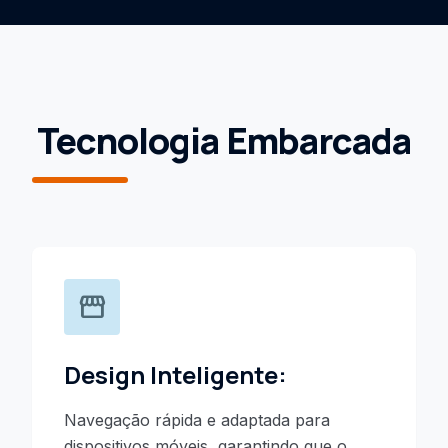
Tecnologia Embarcada
storefront
Design Inteligente:
Navegação rápida e adaptada para
dispositivos móveis, garantindo que o