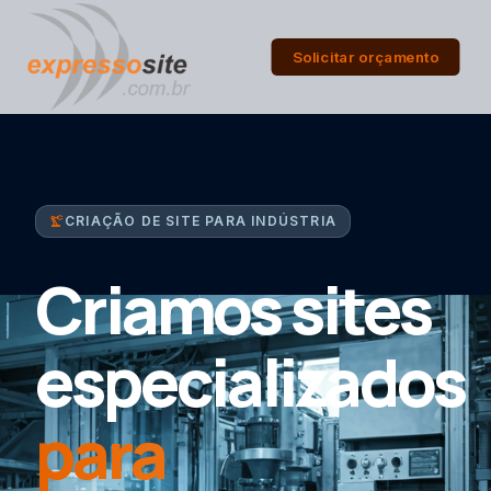
Solicitar orçamento
precision_manufacturing
CRIAÇÃO DE SITE PARA INDÚSTRIA
Criamos sites
especializados
para