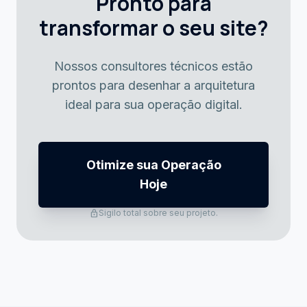
Pronto para
transformar o seu site?
Nossos consultores técnicos estão
prontos para desenhar a arquitetura
ideal para sua operação digital.
Otimize sua Operação
Hoje
lock
Sigilo total sobre seu projeto.