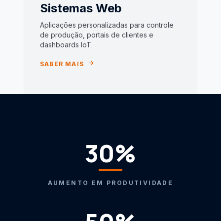
Sistemas Web
Aplicações personalizadas para controle
de produção, portais de clientes e
dashboards IoT.
arrow_forward
SABER MAIS
30%
AUMENTO EM PRODUTIVIDADE