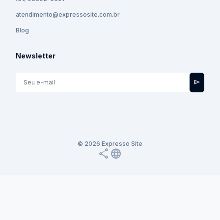
atendimento@expressosite.com.br
Blog
Newsletter
send
© 2026 Expresso Site
share
language